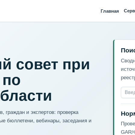
Сер
Главная
Пои
й совет при
Сводн
источ
 по
реест
области
, граждан и экспертов: проверка
Нор
ые бюллетени, вебинары, заседания и
Прове
GAR/Ф