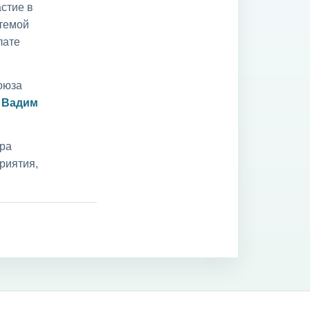
стие в
 темой
лате
оюза
и
Вадим
ара
риятия,