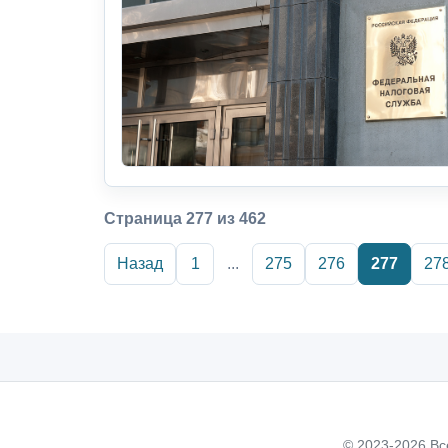
Страница 277 из 462
Назад
1
...
275
276
277
27
© 2023-2026 Вс