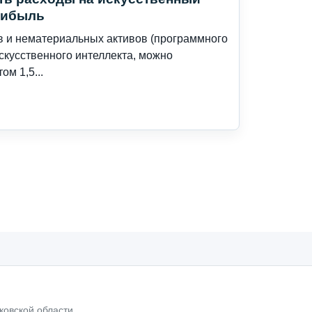
прибыль
в и нематериальных активов (программного
скусственного интеллекта, можно
м 1,5...
ковской области