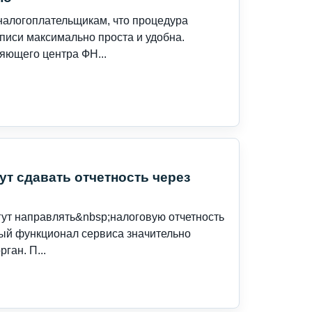
налогоплательщикам, что процедура
иси максимально проста и удобна.
яющего центра ФН...
т сдавать отчетность через
ут направлять&nbsp;налоговую отчетность
ый функционал сервиса значительно
ган. П...