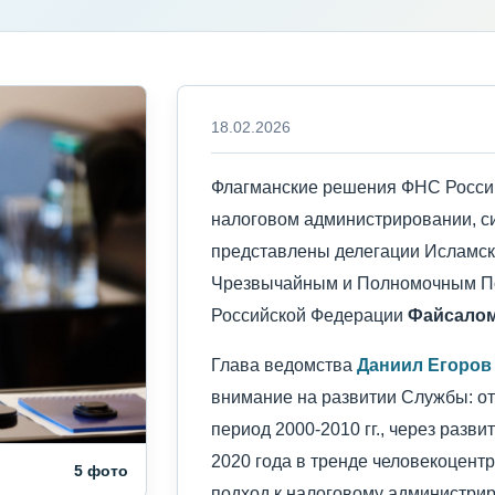
18.02.2026
Флагманские решения ФНС России
налоговом администрировании, с
представлены делегации Исламско
Чрезвычайным и Полномочным По
Российской Федерации
Файсалом
Глава ведомства
Даниил Егоров
внимание на развитии Службы: от
период 2000-2010 гг., через развит
2020 года в тренде человекоцент
5 фото
подход к налоговому администри