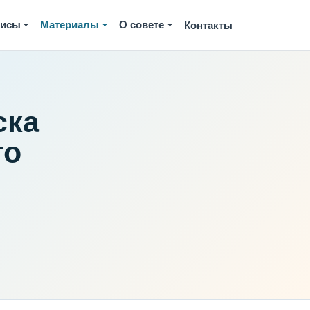
висы
Материалы
О совете
Контакты
ска
го