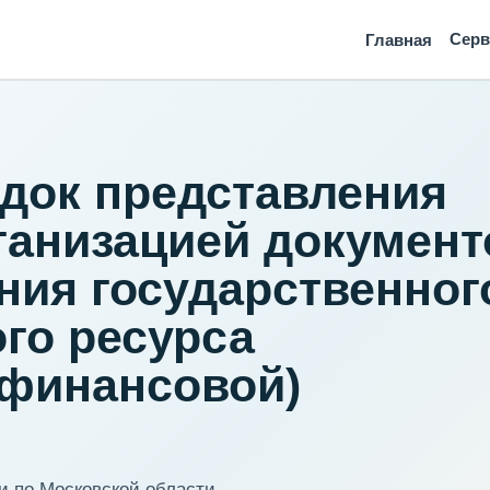
Сер
Главная
док представления
ганизацией документ
ия государственног
го ресурса
(финансовой)
 по Московской области.