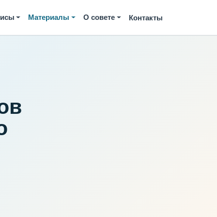
висы
Материалы
О совете
Контакты
ов
о