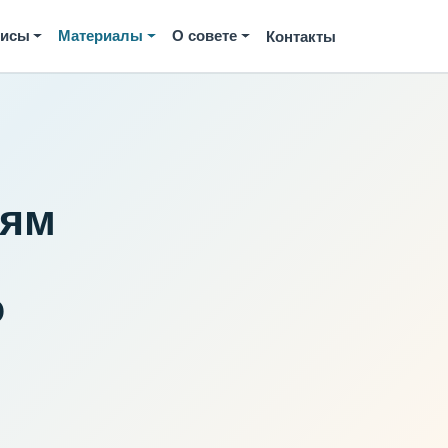
висы
Материалы
О совете
Контакты
иям
о