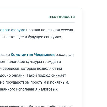
ТЕКСТ НОВОСТИ
сового форума
прошла панельная сессия
ть: настоящее и будущее социума»,
России
Константин Чекмышев
рассказал,
ием налоговой культуры граждан и
я сервисов, которые позволяют им
удобно онлайн. Такой подход снижает
е с государством простым и понятным,
ознанного исполнения налоговых
ссии уделили работе с молодёжью через