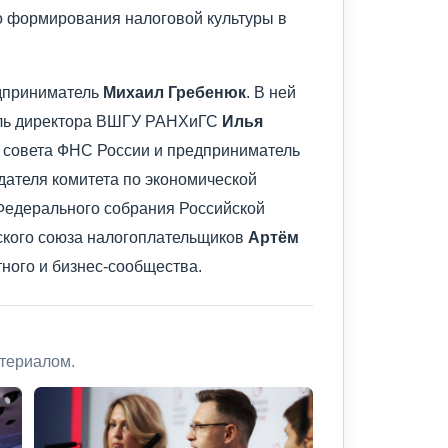
о формирования налоговой культуры в
едприниматель
Михаил Гребенюк
. В ней
ель директора ВШГУ РАНХиГС
Илья
о совета ФНС России и предприниматель
едателя комитета по экономической
Федерального собрания Российской
ского союза налогоплательщиков
Артём
тного и бизнес-сообщества.
атериалом.