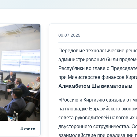
09.07.2025
Передовые технологические реше
администрирования были продемо
Республики во главе с Председат
при Министерстве финансов Кирги
Алмамбетом Шыкмаматовым
.
«Россию и Киргизию связывают м
на площадке Евразийского эконо
совета руководителей налоговых о
двустороннего сотрудничества. О
4 фото
взаимодействие при реализации п