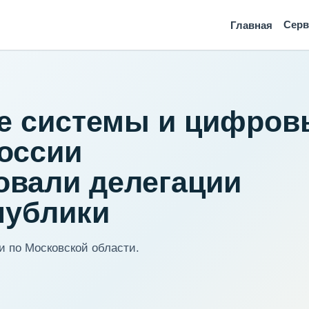
Сер
Главная
ие системы и цифров
оссии
овали делегации
публики
 по Московской области.