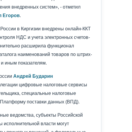
ения внедренных систем», - отметил
л Егоров
.
 России в Киргизии внедрены онлайн-ККТ
нтроля НДС и учета электронных счетов-
олнительно расширила функционал
каталога наименований товаров по штрих-
 и иным показателям.
России
Андрей Бударин
елегации цифровые налоговые сервисы
тельщика, специальные налоговые
 Платформу поставки данных (ВПД).
ные ведомства, субъекты Российской
ы исполнительной власти могут
аты принятых решений, а федеральные