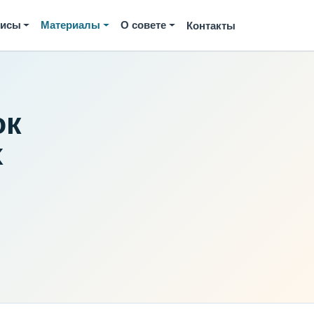
висы
Материалы
О совете
Контакты
ок
х