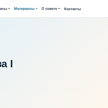
висы
Материалы
О совете
Контакты
а I