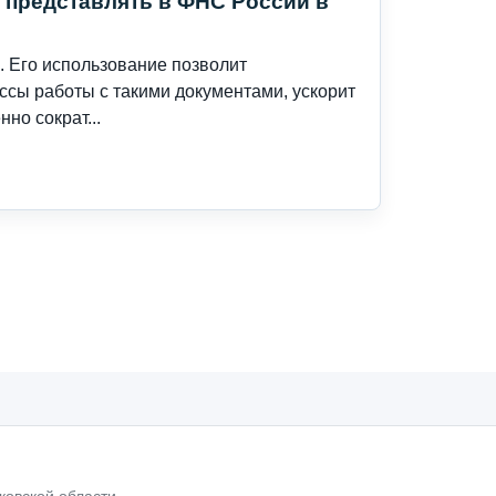
 представлять в ФНС России в
. Его использование позволит
сы работы с такими документами, ускорит
но сократ...
ковской области