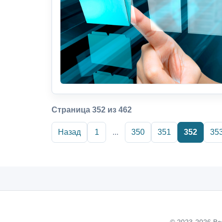
Страница 352 из 462
Назад
1
...
350
351
352
35
© 2023-2026 Вс