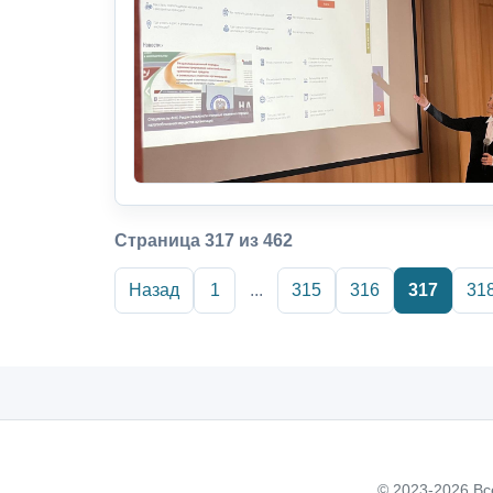
Страница 317 из 462
Назад
1
...
315
316
317
31
© 2023-2026 Вс