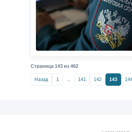
Страница 143 из 462
Назад
1
...
141
142
143
14